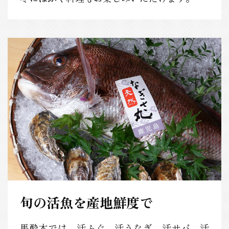
旬の活魚を産地鮮度で
馬酔木では、活ふぐ、活うなぎ、活サバ、活