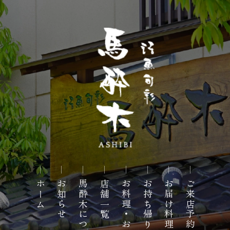
日本料理 活魚旬
彩 馬酔木 | 鹿児
ホーム
お知らせ
馬酔木について
店舗一覧
お料理・お飲み物
お持ち帰り料理
お届け料理
ご来店予約
島姶良市、霧島